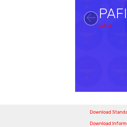
PAF
Previou
pafi.id
Download Stand
Download Informa