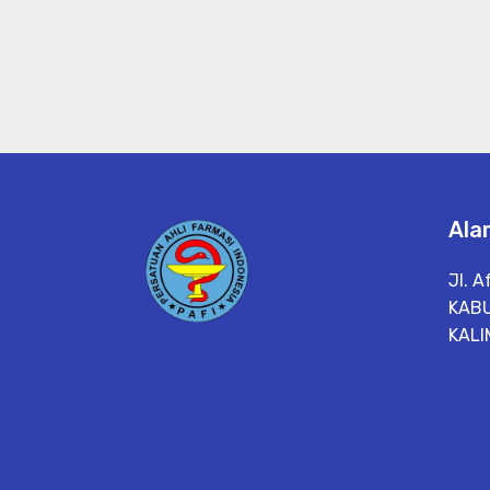
Ala
Jl. A
KAB
KALI