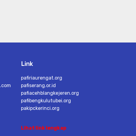
Link
pafiriaurengat.org
l.com
pafiserang.or.id
pafiacehblangkejeren.org
pafibengkulutubei.org
pakipckerinci.org
Lihat link lengkap