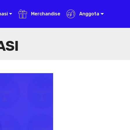
masi
Merchandise
Anggota
ASI