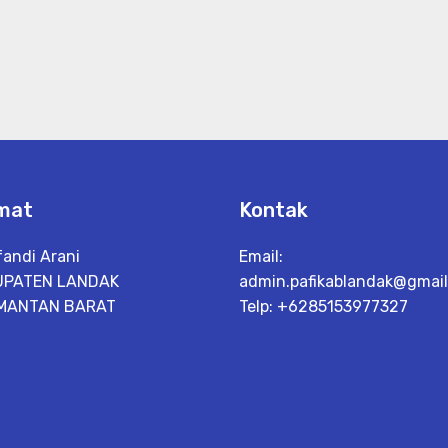
mat
Kontak
fandi Arani
Email:
UPATEN LANDAK
admin.pafikablandak@gmai
MANTAN BARAT
Telp: +6285153977327